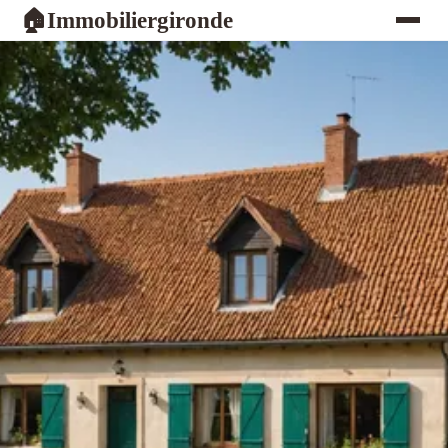
Immobiliergironde
🏠