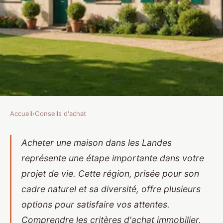
Accueil
›
Conseils d'achat
CONSEILS D'ACHAT
Meilleurs endroits pour acheter
Acheter une maison dans les Landes
représente une étape importante dans votre
une maison dans les landes : nos
projet de vie. Cette région, prisée pour son
recommandations
cadre naturel et sa diversité, offre plusieurs
Laure
•
27 juillet 2025
•
4 min de lecture
options pour satisfaire vos attentes.
Comprendre les critères d'achat immobilier,